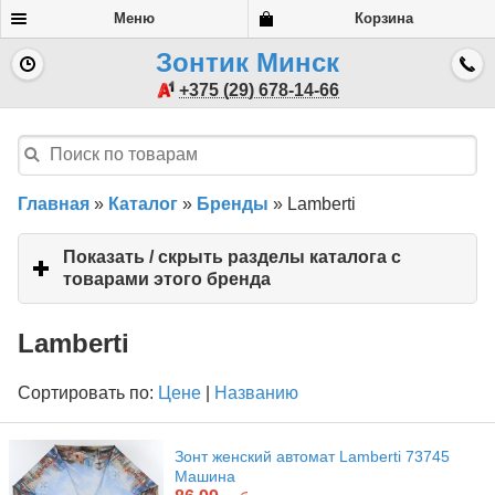
Меню
Корзина
Зонтик Минск
+375 (29) 678-14-66
Главная
»
Каталог
»
Бренды
»
Lamberti
Показать / скрыть разделы каталога с
товарами этого бренда
click
to
expand
Lamberti
contents
Сортировать по:
Цене
|
Названию
Зонт женский автомат Lamberti 73745
Машина