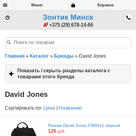
Меню
Корзина
Зонтик Минск
+375 (29) 678-14-66
Главная
»
Каталог
»
Бренды
»
David Jones
Показать / скрыть разделы каталога с
товарами этого бренда
click
to
expand
David Jones
contents
Сортировать по:
Цене
|
Названию
Рюкзак David Jones CM8411 чёрный
126
руб.