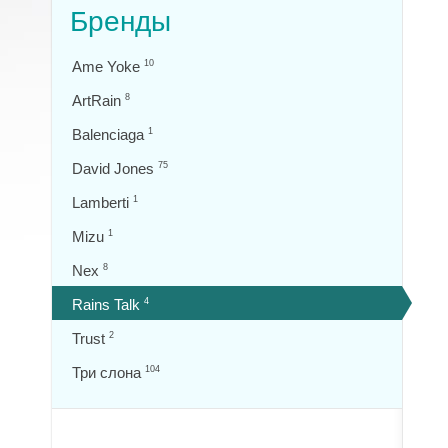
Бренды
Ame Yoke
10
ArtRain
8
Balenciaga
1
David Jones
75
Lamberti
1
Mizu
1
Nex
8
Rains Talk
4
Trust
2
Три слона
104