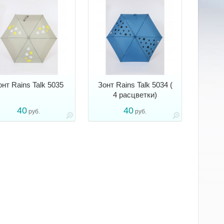
онт Rains Talk 5035
Зонт Rains Talk 5034 (
4 расцветки)
40
40
руб.
руб.