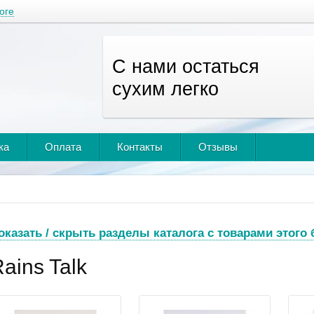
оге
С нами остаться
сухим легко
ка
Оплата
Контакты
Отзывы
оказать / скрыть разделы каталога с товарами этого
ains Talk