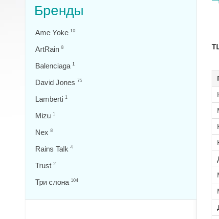
Бренды
Ame Yoke
10
ТЦ
ArtRain
8
Balenciaga
1
David Jones
75
Lamberti
1
Mizu
1
Nex
8
Rains Talk
4
Trust
2
Три слона
104