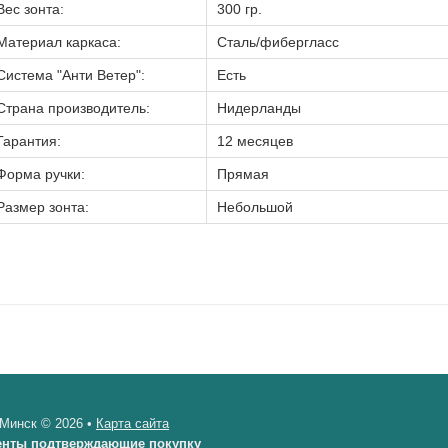
Вес зонта:
300 гр.
Материал каркаса:
Сталь/фибергласс
Система "Анти Ветер":
Есть
Страна производитель:
Нидерланды
Гарантия:
12 месяцев
Форма ручки:
Прямая
Размер зонта:
Небольшой
 Минск © 2026 •
Карта сайта
енты подтверждающие покупку