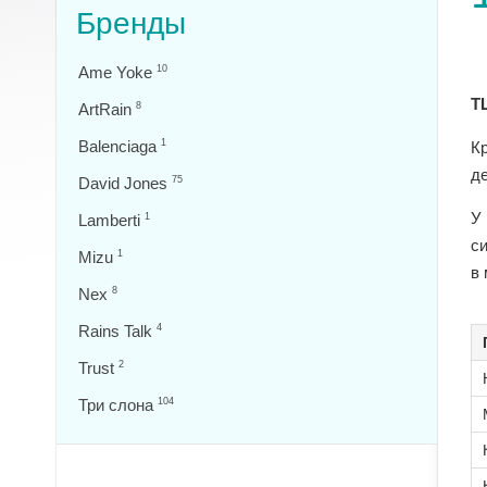
Бренды
Ame Yoke
10
ТЦ
ArtRain
8
Balenciaga
1
К
де
David Jones
75
У
Lamberti
1
с
Mizu
1
в
Nex
8
Rains Talk
4
Trust
2
Три слона
104