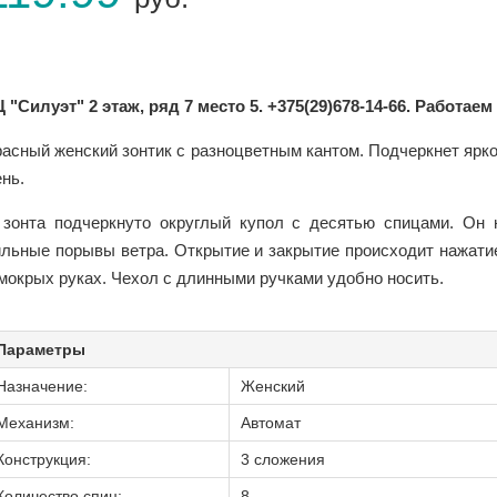
 "Силуэт" 2 этаж, ряд 7 место 5. +375(29)678-14-66. Работаем
расный женский зонтик с разноцветным кантом. Подчеркнет ярк
нь.
 зонта подчеркнуто округлый купол с десятью спицами. Он 
ильные порывы ветра. Открытие и закрытие происходит нажатие
 мокрых руках. Чехол с длинными ручками удобно носить.
Параметры
Назначение:
Женский
Механизм:
Автомат
Конструкция:
3 сложения
Количество спиц:
8