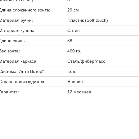
Длина сложенного зонта:
29 см
Материал ручки:
Пластик (Soft touch)
Материал купола:
Сатин
Длина спицы:
58
Вес зонта:
460 гр.
Материал каркаса:
Сталь/фибергласс
Система "Анти Ветер":
Есть
Страна производитель:
Япония
Гарантия:
12 месяцев