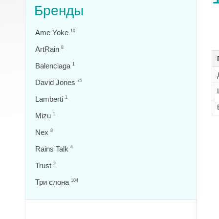
Бренды
Ame Yoke
10
ArtRain
8
Balenciaga
1
David Jones
75
Lamberti
1
Mizu
1
Nex
8
Rains Talk
4
Trust
2
Три слона
104