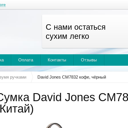
оге
С нами остаться
сухим легко
ка
Оплата
Контакты
Отзывы
вумя ручками
David Jones CM7832 кофе, чёрный
Сумка David Jones CM78
(Китай)